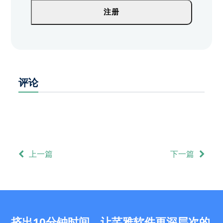
您
注册
的
邮
箱
地
址。
评论
上一篇
下一篇
挤出10分钟时间，让芊雅软件更深层次的