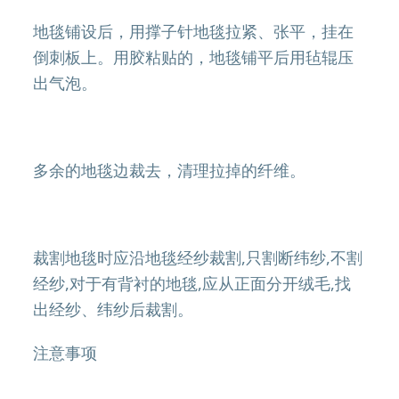
地毯铺设后，用撑子针地毯拉紧、张平，挂在
倒刺板上。用胶粘贴的，地毯铺平后用毡辊压
出气泡。
多余的地毯边裁去，清理拉掉的纤维。
裁割地毯时应沿地毯经纱裁割,只割断纬纱,不割
经纱,对于有背衬的地毯,应从正面分开绒毛,找
出经纱、纬纱后裁割。
注意事项