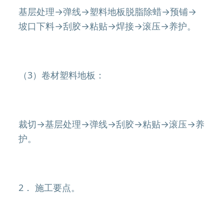
基层处理→弹线→塑料地板脱脂除蜡→预铺→
坡口下料→刮胶→粘贴→焊接→滚压→养护。
（3）卷材塑料地板：
裁切→基层处理→弹线→刮胶→粘贴→滚压→养
护。
2． 施工要点。