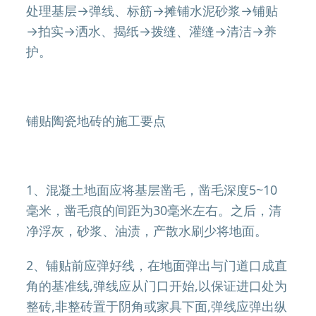
处理基层→弹线、标筋→摊铺水泥砂浆→铺贴
→拍实→洒水、揭纸→拨缝、灌缝→清洁→养
护。
铺贴陶瓷地砖的施工要点
1、混凝土地面应将基层凿毛，凿毛深度5~10
毫米，凿毛痕的间距为30毫米左右。之后，清
净浮灰，砂浆、油渍，产散水刷少将地面。
2、铺贴前应弹好线，在地面弹出与门道口成直
角的基准线,弹线应从门口开始,以保证进口处为
整砖,非整砖置于阴角或家具下面,弹线应弹出纵